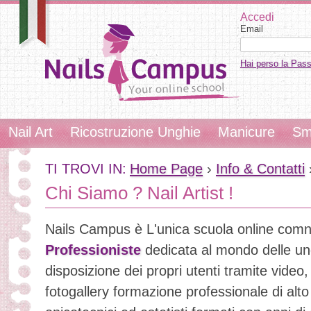
Accedi
Email
Hai perso la Pas
Nail Art
Ricostruzione Unghie
Manicure
Sm
TI TROVI IN:
Home Page
›
Info & Contatti
Chi Siamo ? Nail Artist !
Nails Campus è L'unica scuola online com
Professioniste
dedicata al mondo delle un
disposizione dei propri utenti tramite video,
fotogallery formazione professionale di alto 